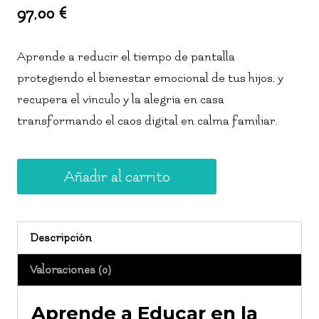
97,00
€
Aprende a reducir el tiempo de pantalla
protegiendo el bienestar emocional de tus hijos, y
recupera el vínculo y la alegría en casa
transformando el caos digital en calma familiar.
Abuso
Añadir al carrito
de
Pantallas
cantidad
Descripción
Valoraciones (0)
Aprende a Educar en la