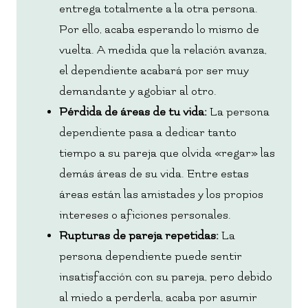
entrega totalmente a la otra persona.
Por ello, acaba esperando lo mismo de
vuelta. A medida que la relación avanza,
el dependiente acabará por ser muy
demandante y agobiar al otro.
Pérdida de áreas de tu vida:
La persona
dependiente pasa a dedicar tanto
tiempo a su pareja que olvida «regar» las
demás áreas de su vida. Entre estas
áreas están las amistades y los propios
intereses o aficiones personales.
Rupturas de pareja repetidas:
La
persona dependiente puede sentir
insatisfacción con su pareja, pero debido
al miedo a perderla, acaba por asumir