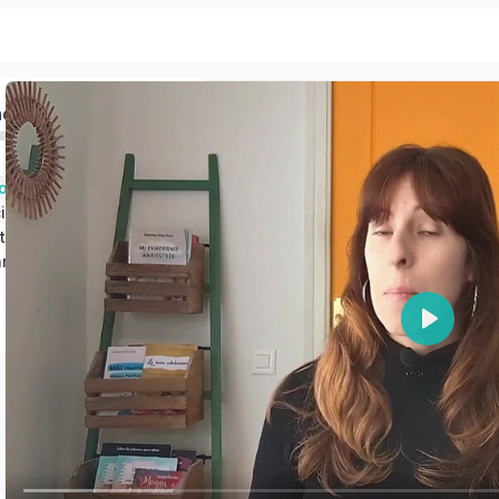
ado
Módulo 1: Riesgos del abuso de pantallas
Módulo 2: Soluciones al mal uso de las pantallas
tencias
Módulo 4: La parte positiva del problema